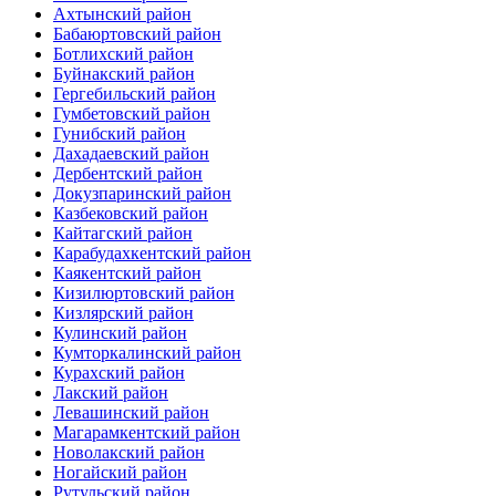
Ахтынский район
Бабаюртовский район
Ботлихский район
Буйнакский район
Гергебильский район
Гумбетовский район
Гунибский район
Дахадаевский район
Дербентский район
Докузпаринский район
Казбековский район
Кайтагский район
Карабудахкентский район
Каякентский район
Кизилюртовский район
Кизлярский район
Кулинский район
Кумторкалинский район
Курахский район
Лакский район
Левашинский район
Магарамкентский район
Новолакский район
Ногайский район
Рутульский район