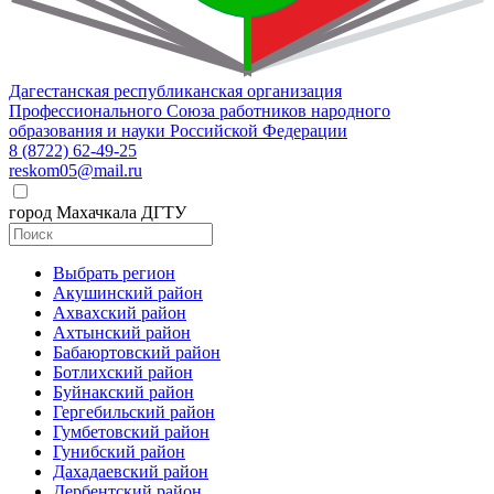
Дагестанская республиканская организация
Профессионального Союза работников народного
образования и науки Российской Федерации
8 (8722) 62-49-25
reskom05@mail.ru
город Махачкала ДГТУ
Выбрать регион
Акушинский район
Ахвахский район
Ахтынский район
Бабаюртовский район
Ботлихский район
Буйнакский район
Гергебильский район
Гумбетовский район
Гунибский район
Дахадаевский район
Дербентский район