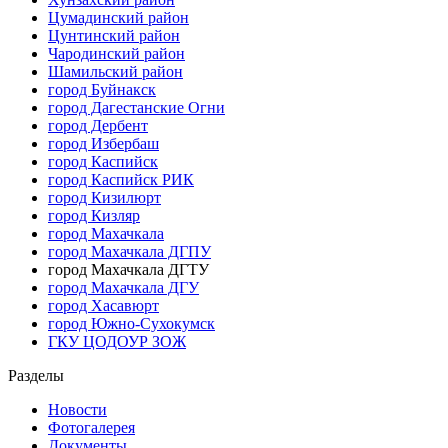
Цумадинский район
Цунтинский район
Чародинский район
Шамильский район
город Буйнакск
город Дагестанские Огни
город Дербент
город Избербаш
город Каспийск
город Каспийск РИК
город Кизилюрт
город Кизляр
город Махачкала
город Махачкала ДГПУ
город Махачкала ДГТУ
город Махачкала ДГУ
город Хасавюрт
город Южно-Сухокумск
ГКУ ЦОДОУР ЗОЖ
Разделы
Новости
Фотогалерея
Документы