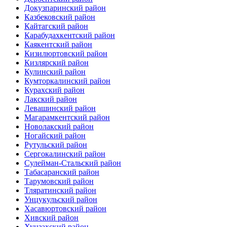
Докузпаринский район
Казбековский район
Кайтагский район
Карабудахкентский район
Каякентский район
Кизилюртовский район
Кизлярский район
Кулинский район
Кумторкалинский район
Курахский район
Лакский район
Левашинский район
Магарамкентский район
Новолакский район
Ногайский район
Рутульский район
Сергокалинский район
Сулейман-Стальский район
Табасаранский район
Тарумовский район
Тляратинский район
Унцукульский район
Хасавюртовский район
Хивский район
Хунзахский район